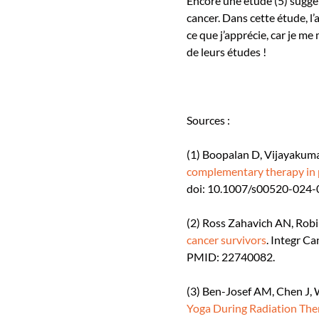
Encore une étude (5) suggèr
cancer. Dans cette étude, l
ce que j’apprécie, car je me
de leurs études !
Sources :
(1) Boopalan D, Vijayakum
complementary therapy in p
doi: 10.1007/s00520-024-
(2) Ross Zahavich AN, Rob
cancer survivors
. Integr C
PMID: 22740082.
(3) Ben-Josef AM, Chen J, W
Yoga During Radiation Ther