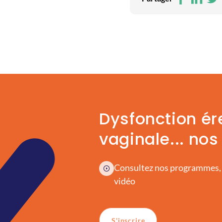
Dysfonction ér
vaginale... nos
Consultez nos programmes,
vidéo
S'inscrire