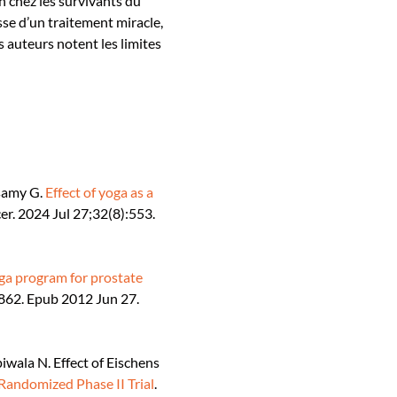
n chez les survivants du
sse d’un traitement miracle,
s auteurs notent les limites
samy G.
Effect of yoga as a
er. 2024 Jul 27;32(8):553.
ga program for prostate
862. Epub 2012 Jun 27.
iwala N. Effect of Eischens
Randomized Phase II Trial
.