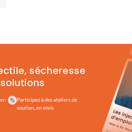
ectile, sécheresse
 solutions
 en
Participez à des ateliers de
soutien, en visio