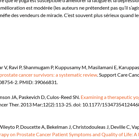
e que le yoga est susceptible d’améliorer la fatigue et la dépressio
’amélioration est modérée (les auteurs ne prétendent pas qu’il s’agi
 méfie des vendeurs de miracle. C’est souvent plus sérieux quand le
ar V, Ravi P, Shanmugam P, Kuppusamy M, Masilamani E, Karuppa
rostate cancer survivors: a systematic review
. Support Care Canc
08754-2. PMID: 39066831.
inson JA, Paskevich D, Culos-Reed SN.
Examining a therapeutic yo
ancer Ther. 2013 Mar;12(2):113-25. doi: 10.1177/1534735412446
ileyto P, Doucette A, Bekelman J, Christodouleas J, Deville C, Vap
apy on Prostate Cancer Patient Symptoms and Quality of Life: A 