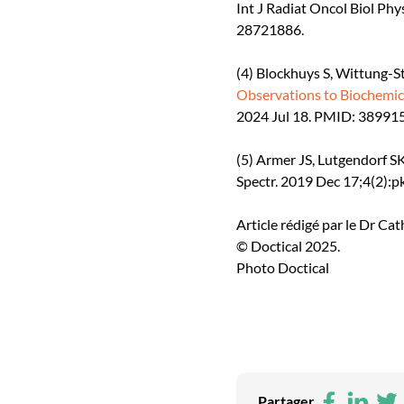
Int J Radiat Oncol Biol Ph
28721886.
(4) Blockhuys S, Wittung-S
Observations to Biochemi
2024 Jul 18. PMID: 3899
(5) Armer JS, Lutgendorf S
Spectr. 2019 Dec 17;4(2)
Article rédigé par le Dr Ca
© Doctical 2025.
Photo Doctical
Facebo
Link
Tw
Partager