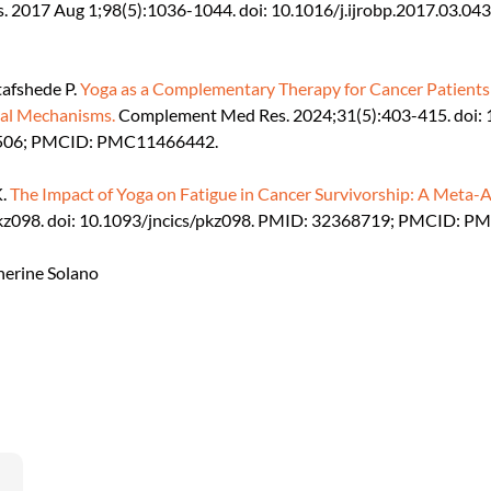
ys. 2017 Aug 1;98(5):1036-1044. doi: 10.1016/j.ijrobp.2017.03.0
tafshede P.
Yoga as a Complementary Therapy for Cancer Patients:
cal Mechanisms.
Complement Med Res. 2024;31(5):403-415. doi:
1506; PMCID: PMC11466442.
K.
The Impact of Yoga on Fatigue in Cancer Survivorship: A Meta-A
:pkz098. doi: 10.1093/jncics/pkz098. PMID: 32368719; PMCID: 
therine Solano
ok
edIn
itter