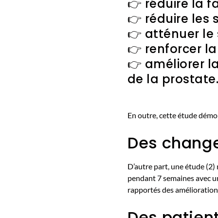
👉 réduire la f
👉 réduire les
👉 atténuer le
👉 renforcer l
👉 améliorer l
de la prostate
En outre, cette étude démont
Des change
D’autre part, une étude (2
pendant 7 semaines avec un
rapportés des améliorations 
Des patien