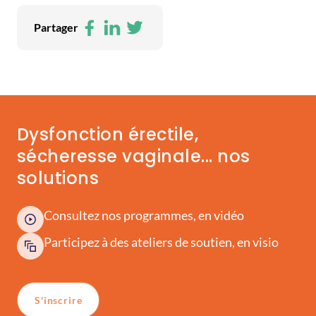
Facebook
LinkedIn
Twitter
Partager
Dysfonction érectile,
sécheresse vaginale... nos
solutions
Consultez nos programmes, en vidéo
Participez à des ateliers de soutien, en visio
S'inscrire